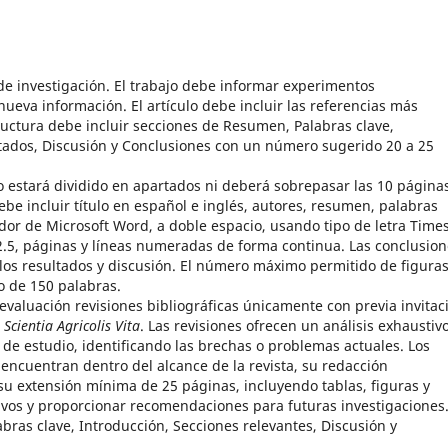
 de investigación. El trabajo debe informar experimentos
nueva información. El artículo debe incluir las referencias más
ructura debe incluir secciones de Resumen, Palabras clave,
ltados, Discusión y Conclusiones con un número sugerido 20 a 25
no estará dividido en apartados ni deberá sobrepasar las 10 página
ebe incluir título en español e inglés, autores, resumen, palabras
ador de Microsoft Word, a doble espacio, usando tipo de letra Time
5, páginas y líneas numeradas de forma continua. Las conclusion
de los resultados y discusión. El número máximo permitido de figuras
o de 150 palabras.
valuación revisiones bibliográficas únicamente con previa invitac
a
Scientia Agricolis Vita
. Las revisiones ofrecen un análisis exhaustiv
 de estudio, identificando las brechas o problemas actuales. Los
 encuentran dentro del alcance de la revista, su redacción
su extensión mínima de 25 páginas, incluyendo tablas, figuras y
tivos y proporcionar recomendaciones para futuras investigaciones.
bras clave, Introducción, Secciones relevantes, Discusión y