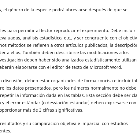
as, el género de la especie podrá abreviarse después de que se
les para permitir al lector reproducir el experimento. Debe incluir
valuadas, análisis estadístico, etc., y ser congruente con el objetiv
unos métodos se refieren a otros artículos publicados, la descripció
er a ellos. También deben describirse las modificaciones a los
investigación deben haber sido analizados estadísticamente utiliza
berán elaborarse con el editor de texto de Microsoft Word.
 discusión, deben estar organizados de forma concisa e incluir ta
sobre los datos presentados, pero los números normalmente no deb
repetir la información dada en las tablas. Esta sección debe ser cl
 y el error estándar (o desviación estándar) deben expresarse con
orcionar más de 3 cifras significativas.
 resultados y su comparación objetiva e imparcial con estudios
entes.