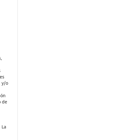
s,
s
es
 y/o
ión
o de
 La