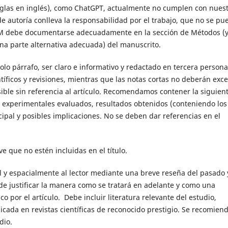
iglas en inglés), como ChatGPT, actualmente no cumplen con nues
n de autoría conlleva la responsabilidad por el trabajo, que no se pu
LLM debe documentarse adecuadamente en la sección de Métodos (y
na parte alternativa adecuada) del manuscrito.
o párrafo, ser claro e informativo y redactado en tercera persona
tíficos y revisiones, mientras que las notas cortas no deberán exc
ble sin referencia al artículo. Recomendamos contener la siguien
s experimentales evaluados, resultados obtenidos (conteniendo los
ncipal y posibles implicaciones. No se deben dar referencias en el
e que no estén incluidas en el título.
 y espacialmente al lector mediante una breve reseña del pasado 
n de justificar la manera como se tratará en adelante y como una
co por el artículo. Debe incluir literatura relevante del estudio,
icada en revistas científicas de reconocido prestigio. Se recomien
dio.