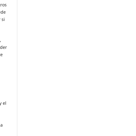
tros
ede
 si
,
eder
te
y el
da