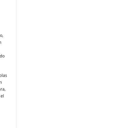
o,
n
ndo
blas
en
ara,
 el