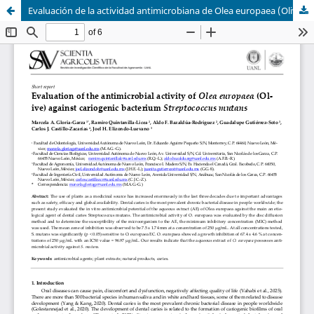
Evaluación de la actividad antimicrobiana de Olea europaea (Olivo) contra la bacteria cariogénica Streptococcus mutans