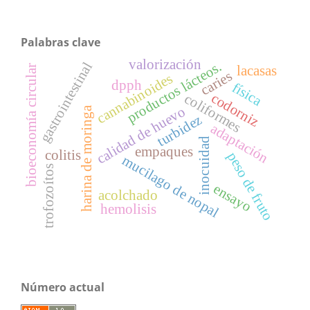
Palabras clave
valorización
productos lácteos.
gastrointestinal
bioeconomía circular
lacasas
caries
cannabinoides
dpph
física
codorniz
coliformes
calidad de huevo
harina de moringa
turbidez
adaptación
inocuidad
empaques
colitis
peso de fruto
mucilago de nopal
trofozoítos
ensayo
acolchado
hemolisis
Número actual